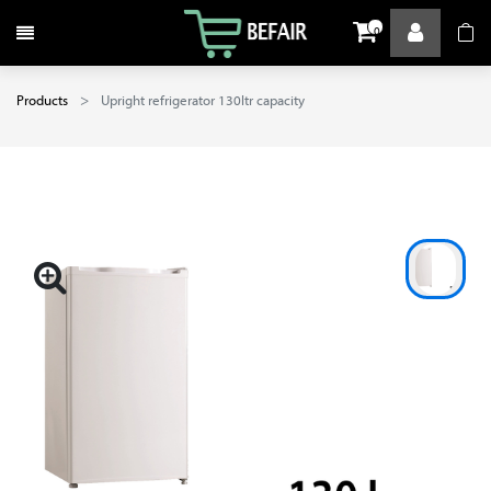
Toggle navigation
0
Products
Upright refrigerator 130ltr capacity