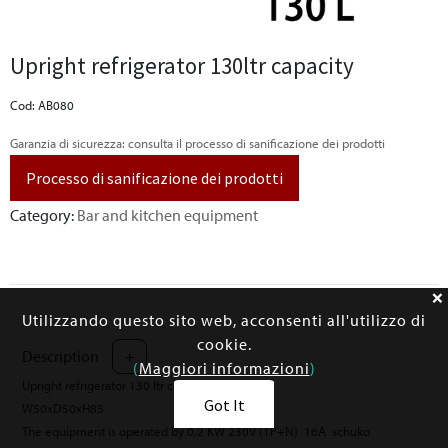
Upright refrigerator 130ltr capacity
Cod: AB080
Garanzia di sicurezza: consulta il processo di sanificazione dei prodotti
Processo di sanificazione dei prodotti
Category:
Bar and kitchen equipment
Utilizzando questo sito web, acconsenti all'utilizzo di
cookie.
Description
+
(
Maggiori informazioni
)
Upright refrigerator 130 ltr capacity +2°/+8°C
Got It
W50xD50xH85
The equipment is operated by 0,2 KW 230V (1P+N) 16A schuko