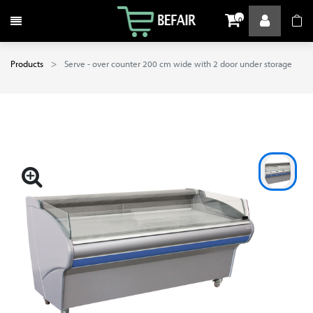
Toggle navigation
0
Products
Serve - over counter 200 cm wide with 2 door under storage