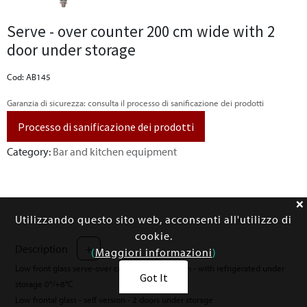
Serve - over counter 200 cm wide with 2
door under storage
Cod: AB145
Garanzia di sicurezza: consulta il processo di sanificazione dei prodotti
Processo di sanificazione dei prodotti
Category:
Bar and kitchen equipment
Utilizzando questo sito web, acconsenti all'utilizzo di
cookie.
Description
+
(
Maggiori informazioni
)
Low front glass serve-over counter - self version - with refrigerated under
Got It
storage 0°/+8°C
Low frontal glass - self version - 2 doors under storage