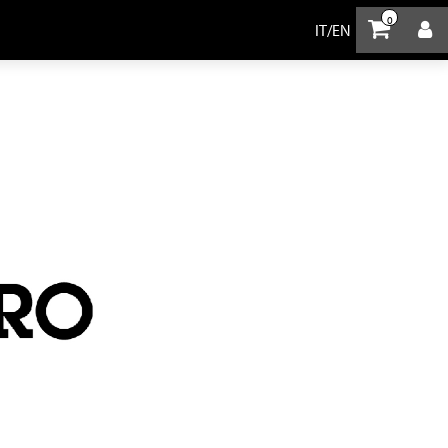
0
IT
/
EN