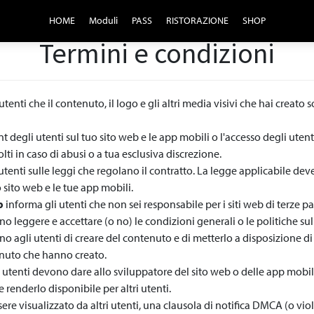
HOME
Moduli
PASS
RISTORAZIONE
SHOP
Termini e condizioni
tenti che il contenuto, il logo e gli altri media visivi che hai creato 
t degli utenti sul tuo sito web e le app mobili o l'accesso degli utenti
i in caso di abusi o a tua esclusiva discrezione.
utenti sulle leggi che regolano il contratto. La legge applicabile deve
o sito web e le tue app mobili.
b
informa gli utenti che non sei responsabile per i siti web di terze par
o leggere e accettare (o no) le condizioni generali o le politiche sull
no agli utenti di creare del contenuto e di metterlo a disposizione di 
tenuto che hanno creato.
li utenti devono dare allo sviluppatore del sito web o delle app mob
 renderlo disponibile per altri utenti.
ere visualizzato da altri utenti, una clausola di notifica DMCA (o viol