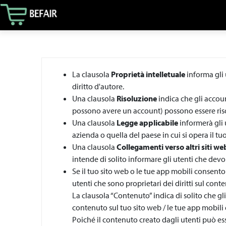
La clausola
Proprietà intelletuale
informa gli u
diritto d'autore.
Una clausola
Risoluzione
indica che gli accoun
possono avere un account) possono essere risolt
Una clausola
Legge applicabile
informerà gli 
azienda o quella del paese in cui si opera il tu
Una clausola
Collegamenti verso altri siti we
intende di solito informare gli utenti che devon
Se il tuo sito web o le tue app mobili consento
utenti che sono proprietari dei diritti sul con
La clausola “Contenuto” indica di solito che g
contenuto sul tuo sito web / le tue app mobili e
Poiché il contenuto creato dagli utenti può ess