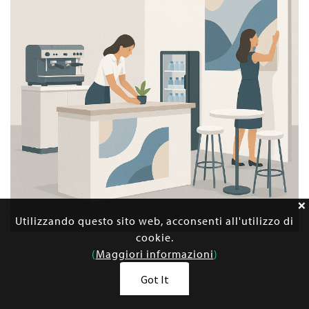
Utilizzando questo sito web, acconsenti all'utilizzo di
cookie.
(
Maggiori informazioni
)
Previous
Ne
Got It