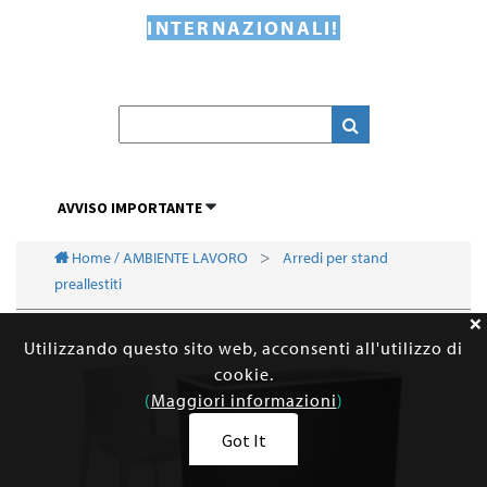
INTERNAZIONALI!
AVVISO IMPORTANTE
Home / AMBIENTE LAVORO
Arredi per stand
preallestiti
Utilizzando questo sito web, acconsenti all'utilizzo di
cookie.
(
Maggiori informazioni
)
Got It