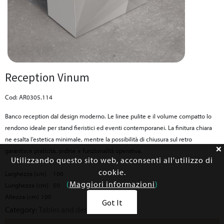
Reception Vinum
Cod: AR0305.114
Banco reception dal design moderno. Le linee pulite e il volume compatto lo
rendono ideale per stand fieristici ed eventi contemporanei. La finitura chiara
ne esalta l’estetica minimale, mentre la possibilità di chiusura sul retro
garantisce praticità, ordine e funzionalità operativa.
Utilizzando questo sito web, acconsenti all'utilizzo di
cookie.
Larghezza (cm)
106
(
Maggiori informazioni
)
Lunghezza (cm)
50
Altezza (cm)
100
Got It
Category:
Tables and desks