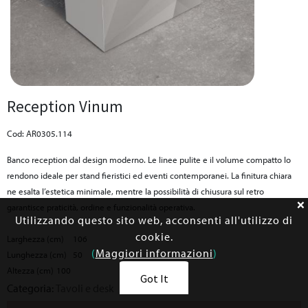
Reception Vinum
Cod: AR0305.114
Banco reception dal design moderno. Le linee pulite e il volume compatto lo
rendono ideale per stand fieristici ed eventi contemporanei. La finitura chiara
ne esalta l’estetica minimale, mentre la possibilità di chiusura sul retro
garantisce praticità, ordine e funzionalità operativa.
Utilizzando questo sito web, acconsenti all'utilizzo di
cookie.
Larghezza (cm)
106
(
Maggiori informazioni
)
Lunghezza (cm)
50
Altezza (cm)
100
Got It
Categoria:
Tavoli e desk