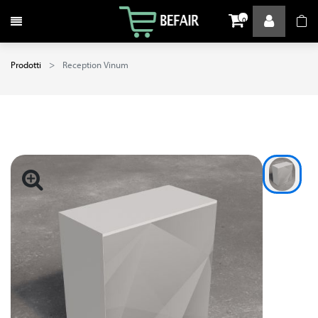
Attiva / disattiva la navigazione
0
Prodotti
Reception Vinum