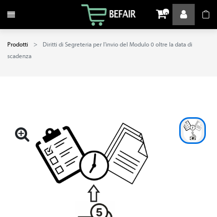
Attiva / disattiva la navigazione
0
Prodotti
Diritti di Segreteria per l'invio del Modulo 0 oltre la data di
scadenza