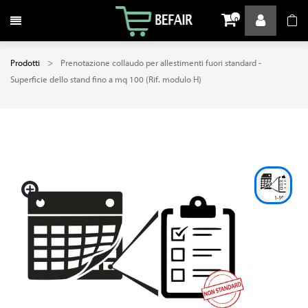
Attiva / disattiva la navigazione
0
Prodotti
Prenotazione collaudo per allestimenti fuori standard -
Superficie dello stand fino a mq 100 (Rif. modulo H)