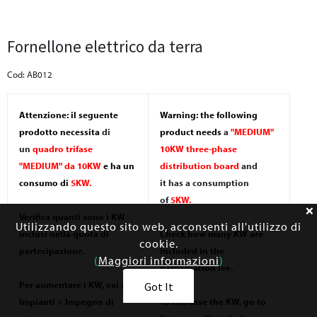
Fornellone elettrico da terra
Cod: AB012
Attenzione: il seguente
Warning: the following
prodotto necessita
di
product needs
a
"MEDIUM"
un
quadro trifase
10KW three-phase
"MEDIUM" da 10KW
e ha un
distribution board
and
consumo di
5KW.
it
has a consumption
of
5KW.
Verifica quanti sono i KW
Utilizzando questo sito web, acconsenti all'utilizzo di
inclusi nella quota di
Check how many KW are
cookie.
partecipazione.
included in the
(
Maggiori informazioni
)
participation fee.
Per aumentare i KW, vai su
Got It
Impianti > Impegno di
To increase the KW, go to