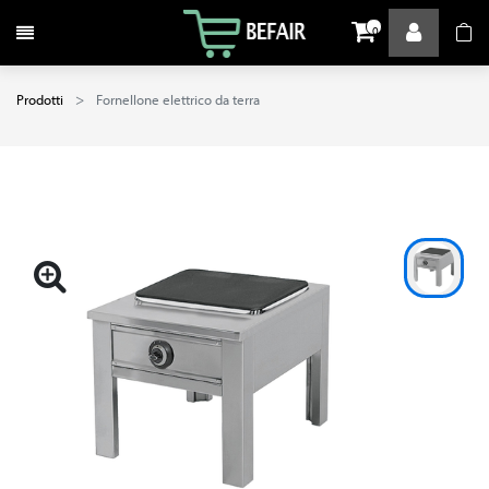
Attiva / disattiva la navigazione
0
Prodotti
Fornellone elettrico da terra