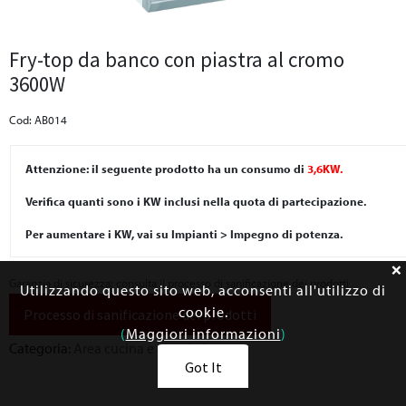
Fry-top da banco con piastra al cromo
3600W
Cod: AB014
Attenzione: il seguente prodotto ha un consumo di
3,6KW.
Verifica quanti sono i KW inclusi nella quota di partecipazione.
Per aumentare i KW, vai su Impianti > Impegno di potenza.
Garanzia di sicurezza: consulta il processo di sanificazione dei prodotti
Utilizzando questo sito web, acconsenti all'utilizzo di
cookie.
Processo di sanificazione dei prodotti
(
Maggiori informazioni
)
Categoria:
Area cucina e angolo bar
Got It