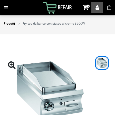
Attiva / disattiva la navigazione
0
Prodotti
Fry-top da banco con piastra al cromo 3600W