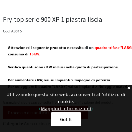
Fry-top serie 900 XP 1 piastra liscia
Cod: AB016
Attenzione: il seguente prodotto necessita
di un
quadro trifase "LAR
consumo di
15KW.
Verifica quanti sono i KW inclusi nella quota di partecipazione.
Per aumentare i KW, vai su Impianti > Impegno di potenza.
Per noleggiare il quadro "LARGE", vai su Impianti > Noleggio materiali e
Utilizzando questo sito web, acconsenti all'utilizzo di
cookie.
Garanzia di sicurezza: consulta il processo di sanificazione dei prodotti
(
Maggiori informazioni
)
Processo di sanificazione dei prodotti
Got It
Categoria:
Area cucina e angolo bar