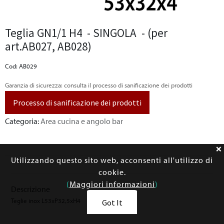
Teglia GN1/1 H4 - SINGOLA - (per
art.AB027, AB028)
Cod: AB029
Garanzia di sicurezza: consulta il processo di sanificazione dei prodotti
Processo di sanificazione dei prodotti
Categoria:
Area cucina e angolo bar
Utilizzando questo sito web, acconsenti all'utilizzo di
cookie.
(
Maggiori informazioni
)
Descrizione
Teglie inox L53xP32,5xH4
Got It