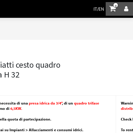
0
IT
/
EN
iatti cesto quadro
a H 32
necessita di una
presa idrica da 3/4"
, di un
quadro trifase
Warnin
mo di
6,5KW.
distri
nella quota di partecipazione.
Check 
vai su Impianti > Allacciamenti e consumi idrici.
To ren