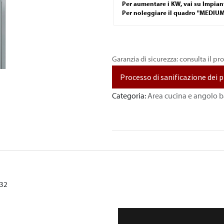
Per aumentare i KW, vai su Impian
Per noleggiare il quadro "MEDIUM",
Garanzia di sicurezza: consulta il pr
Processo di sanificazione dei 
Categoria:
Area cucina e angolo b
 32