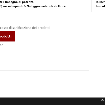
ti > Impegno di potenza.
To inc
 vai su Impianti > Noleggio materiali elettrici.
To ren
ocesso di sanificazione dei prodotti
prodotti
ar