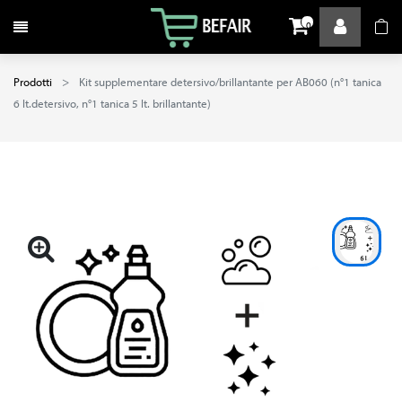
Attiva / disattiva la navigazione
0
Prodotti
Kit supplementare detersivo/brillantante per AB060 (n°1 tanica
6 lt.detersivo, n°1 tanica 5 lt. brillantante)