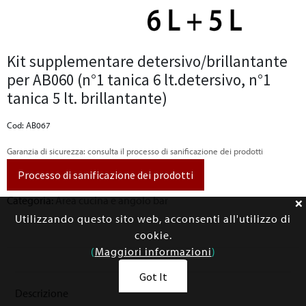
Kit supplementare detersivo/brillantante
per AB060 (n°1 tanica 6 lt.detersivo, n°1
tanica 5 lt. brillantante)
Cod: AB067
Garanzia di sicurezza: consulta il processo di sanificazione dei prodotti
Processo di sanificazione dei prodotti
Categoria:
Area cucina e angolo bar
Utilizzando questo sito web, acconsenti all'utilizzo di
cookie.
(
Maggiori informazioni
)
Got It
Descrizione