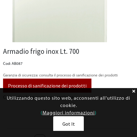
Armadio frigo inox Lt. 700
Cod: AB087
Garanzia di sicurezza: consulta il processo di sanificazione dei prodotti
Processo di sanificazione dei prodotti
Categoria:
Area cucina e angolo bar
Utilizzando questo sito web, acconsenti all'utilizzo di
cookie.
(
Maggiori informazioni
)
Got It