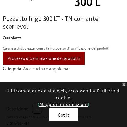
Pozzetto frigo 300 LT - TN con ante
scorrevoli
Cod: AB099
Garanzia di sicurezza: consulta il processo di sanificazione dei prodotti
Processo di sanificazione dei prodotti
Categoria:
Area cucina e angolo bar
Utilizzando questo sito web, acconsenti all'utilizzo di
cookie.
(
Maggiori informazioni
)
Descrizione
+
Got It
Pozzetto frigo 300 LT - TN con ante scorrevoli +1°/+10°C
L101xP63xH89