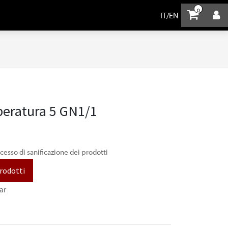
0
IT
/
EN
peratura 5 GN1/1
ocesso di sanificazione dei prodotti
prodotti
ar