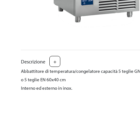
Descrizione
+
Abbattitore di temperatura/congelatore capacità 5 teglie G
o 5 teglie EN 60x40 cm
Interno ed esterno in inox.
Produttività per ciclo 12,5/7,2 Kg.
Ciclo di abbattimento: 12,5 Kg da +90°C a +3°C in meno di 90
Ciclo di congelamento: 7 Kg da +90°C a -18°C in meno di quat
L'attrezzatura funziona con impianto elettrico da 0,8KW 230
L 77 x P 70 x H85
L'attrezzatura funziona con impianto elettrico da 0,8KW 230