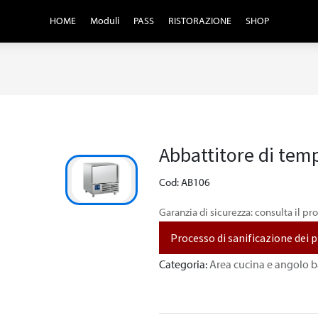
HOME
Moduli
PASS
RISTORAZIONE
SHOP
Abbattitore di tem
Cod: AB106
Garanzia di sicurezza: consulta il pr
Processo di sanificazione dei 
Categoria:
Area cucina e angolo b