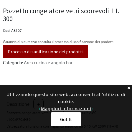
Pozzetto congelatore vetri scorrevoli Lt.
300
Cod: AB107
Garanzia di sicurezza: consulta il processo di sanificazione dei prodotti
Processo di sanificazione dei prodotti
Categoria:
Area cucina e angolo bar
Utilizzando questo sito web, acconsenti all'utilizzo di
cookie.
Descrizione
+
(
Maggiori informazioni
)
Pozzetto congelatore vetri scorrevoli Lt. 300 -14°/-23°C
Got It
L100xP70xH89
L'attrezzatura funziona con impianto elettrico da 0,40 KW 230V (1F+N)