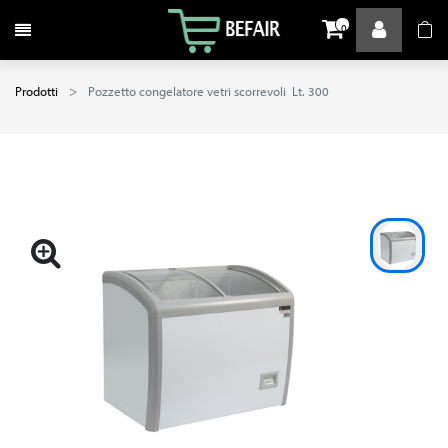
Attiva / disattiva la navigazione
0
Prodotti
Pozzetto congelatore vetri scorrevoli Lt. 300