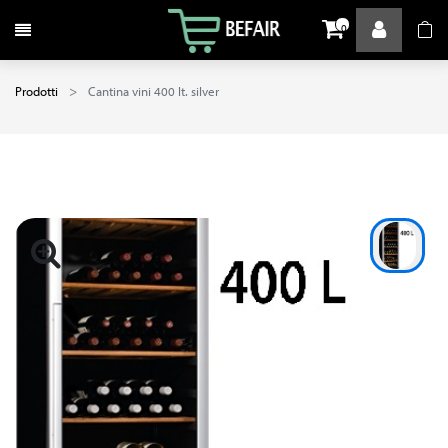
Attiva / disattiva la navigazione
0
Prodotti
Cantina vini 400 lt. silver