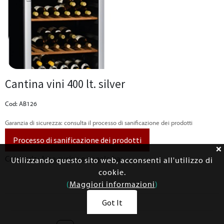
Cantina vini 400 lt. silver
Cod: AB126
Garanzia di sicurezza: consulta il processo di sanificazione dei prodotti
Processo di sanificazione dei prodotti
Categoria:
Area cucina e angolo bar
Utilizzando questo sito web, acconsenti all'utilizzo di
cookie.
(
Maggiori informazioni
)
Got It