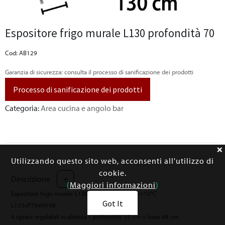
Espositore frigo murale L130 profondità 70
Cod: AB129
Garanzia di sicurezza: consulta il processo di sanificazione dei prodotti
Processo di sanificazione dei prodotti
Categoria:
Area cucina e angolo bar
Utilizzando questo sito web, acconsenti all'utilizzo di
cookie.
Descrizione
+
(
Maggiori informazioni
)
Espositore frigo murale L130 profondità 70 +2°/+10°C
Got It
L133xP70xH198
4 ripiani regolabili in altezza – profondita’ 35 cm + base 48 cm.