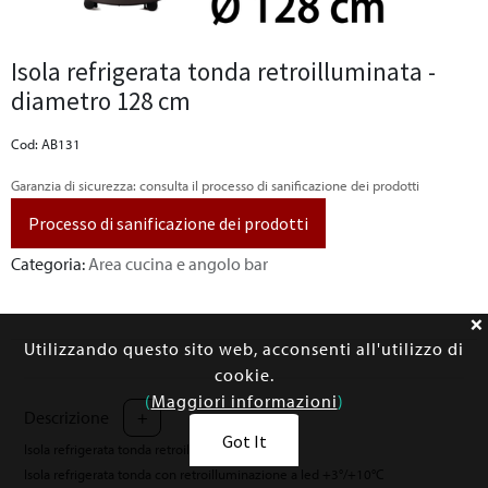
Isola refrigerata tonda retroilluminata -
diametro 128 cm
Cod: AB131
Garanzia di sicurezza: consulta il processo di sanificazione dei prodotti
Processo di sanificazione dei prodotti
Categoria:
Area cucina e angolo bar
Utilizzando questo sito web, acconsenti all'utilizzo di
cookie.
(
Maggiori informazioni
)
Descrizione
+
Got It
Isola refrigerata tonda retroilluminata
Isola refrigerata tonda con retroilluminazione a led +3°/+10°C