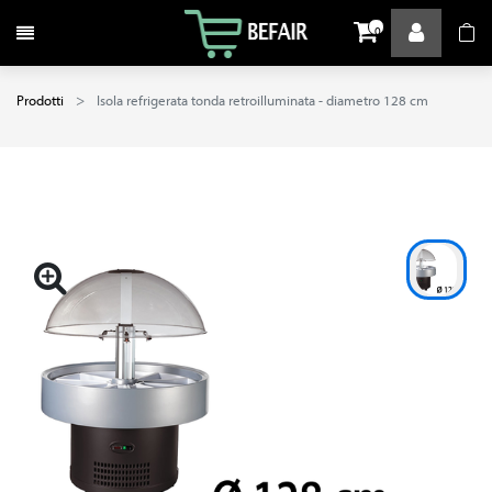
Attiva / disattiva la navigazione
0
Prodotti
Isola refrigerata tonda retroilluminata - diametro 128 cm