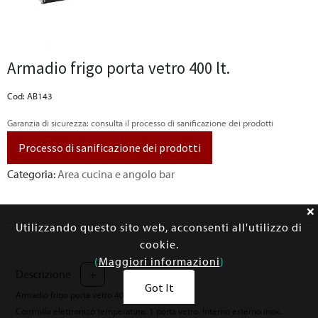
Armadio frigo porta vetro 400 lt.
Cod: AB143
Garanzia di sicurezza: consulta il processo di sanificazione dei prodotti
Processo di sanificazione dei prodotti
Categoria:
Area cucina e angolo bar
Utilizzando questo sito web, acconsenti all'utilizzo di
cookie.
(
Maggiori informazioni
)
Descrizione
+
Got It
Armadio frigo porta vetro 400 lt. +0°/+10°C
Controllo elettronico temperatura. 1 porta vetro. Interno esterno inox.