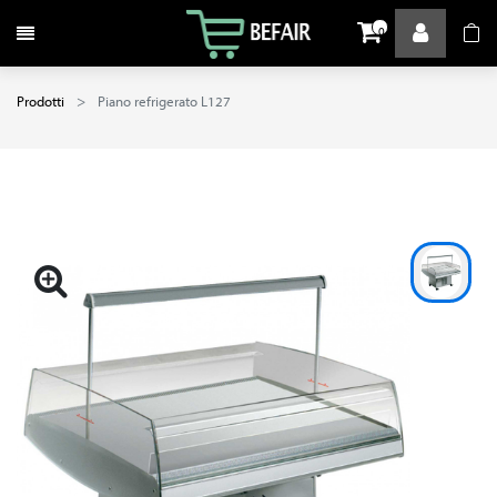
Attiva / disattiva la navigazione
0
Prodotti
Piano refrigerato L127