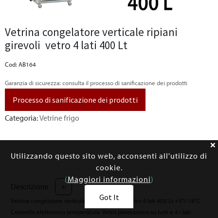
Vetrina congelatore verticale ripiani
girevoli vetro 4 lati 400 Lt
Cod: AB164
Garanzia di sicurezza: consulta il processo di sanificazione dei prodotti
Processo di sanificazione dei prodotti
Categoria:
Vetrine frigo
Utilizzando questo sito web, acconsenti all'utilizzo di
cookie.
(
Maggiori informazioni
)
Descrizione
+
Got It
Vetrina congelatore verticale ripiani girevoli vetro 4 lati 400 Lt +5°/-18°C
Controllo elettronico temperatura. Vetro panoramico su tutti e 4 i lati.