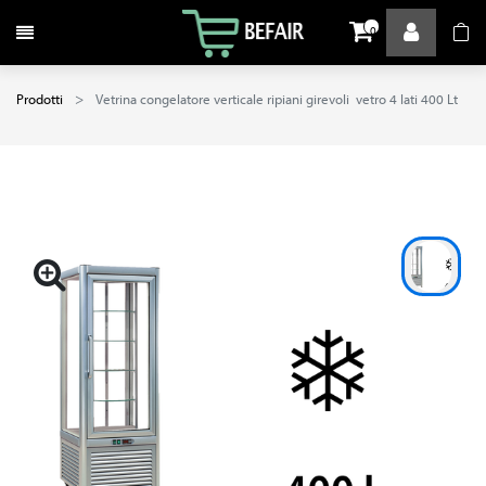
Attiva / disattiva la navigazione
0
Prodotti
Vetrina congelatore verticale ripiani girevoli vetro 4 lati 400 Lt