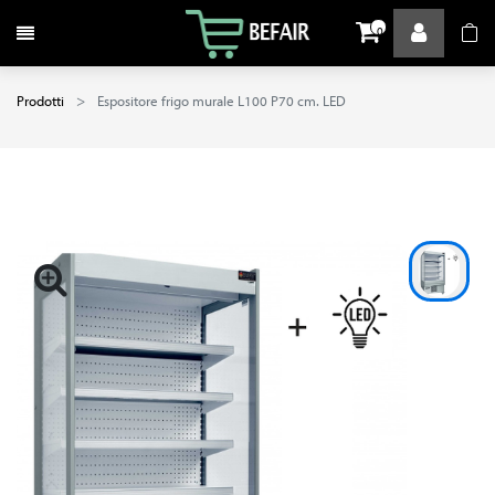
Attiva / disattiva la navigazione
0
Prodotti
Espositore frigo murale L100 P70 cm. LED