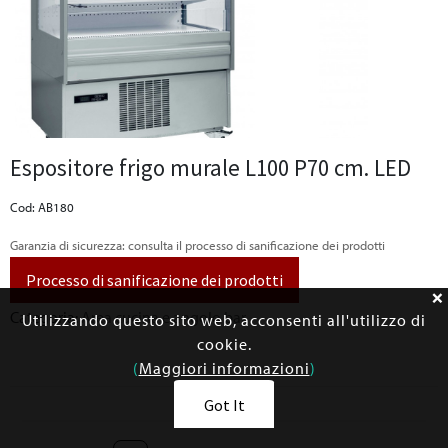
Espositore frigo murale L100 P70 cm. LED
Cod: AB180
Garanzia di sicurezza: consulta il processo di sanificazione dei prodotti
Processo di sanificazione dei prodotti
Categoria:
Area cucina e angolo bar
Utilizzando questo sito web, acconsenti all'utilizzo di
cookie.
(
Maggiori informazioni
)
Got It