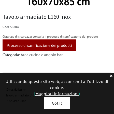
Tavolo armadiato L160 inox
Cod: AB204
Garanzia di sicurezza: consulta il processo di sanificazione dei prodotti
Processo di sanificazione dei prodotti
Categoria:
Area cucina e angolo bar
Utilizzando questo sito web, acconsenti all'utilizzo di
cookie.
Descrizione
(
Maggiori informazioni
)
Tavolo armadiato L160 inox
L160xP70xH85
Got It