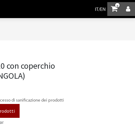
0
IT
/
EN
0 con coperchio
INGOLA)
ocesso di sanificazione dei prodotti
prodotti
ar