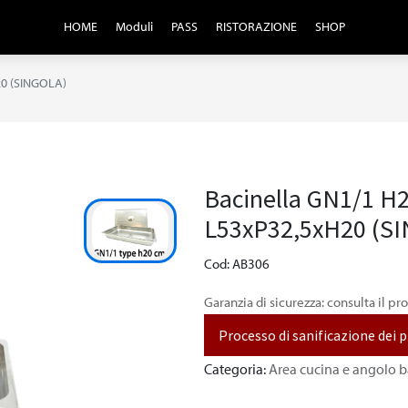
HOME
Moduli
PASS
RISTORAZIONE
SHOP
20 (SINGOLA)
Bacinella GN1/1 H2
L53xP32,5xH20 (S
Cod: AB306
Garanzia di sicurezza: consulta il pr
Processo di sanificazione dei 
Categoria:
Area cucina e angolo b