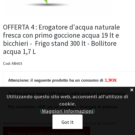
OFFERTA 4 : Erogatore d'acqua naturale
fresca con primo goccione acqua 19 lt e
bicchieri - Frigo stand 300 lt - Bollitore
acqua 1,7 L
Cod: AB403
Attenzione: il seguente prodotto ha un consumo di
3,3KW.
Verifica quanti sono i KW inclusi nella quota di partecipazione.
Utilizzando questo sito web, acconsenti all'utilizzo di
cookie.
Per aumentare i KW, vai su Impianti > Impegno di potenza.
(
Maggiori informazioni
)
Got It
Garanzia di sicurezza: consulta il processo di sanificazione dei prodotti
Processo di sanificazione dei prodotti