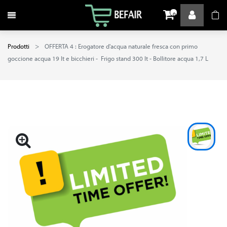
Attiva / disattiva la navigazione
0
Prodotti
OFFERTA 4 : Erogatore d'acqua naturale fresca con primo
goccione acqua 19 lt e bicchieri - Frigo stand 300 lt - Bollitore acqua 1,7 L