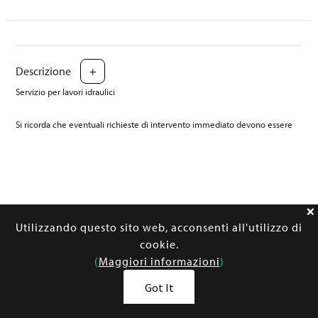
Descrizione
+
Servizio per lavori idraulici
Si ricorda che eventuali richieste di intervento immediato devono essere
comunicate al personale dell’Ufficio Vendite ( vendite@bolognafiere.it )
Per inoltro reclami è necessario utilizzare esclusivamente la seguente e-
mail: aftersales@bolognafiere.it
Utilizzando questo sito web, acconsenti all'utilizzo di
cookie.
(
Maggiori informazioni
)
Got It