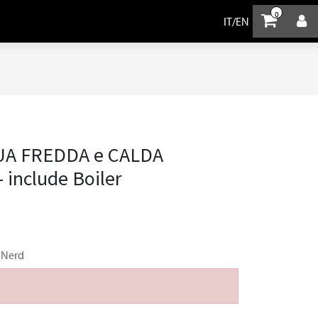
0
IT
/
EN
CQUA FREDDA e CALDA
- include Boiler
 Nerd