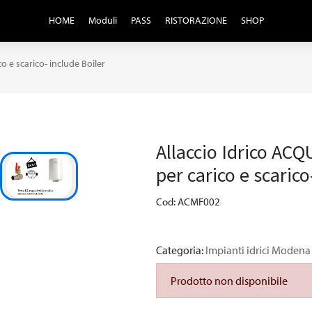
HOME
Moduli
PASS
RISTORAZIONE
SHOP
 e scarico- include Boiler
Allaccio Idrico A
per carico e scarico
Cod: ACMF002
Categoria:
Impianti idrici Modena
Prodotto non disponibile