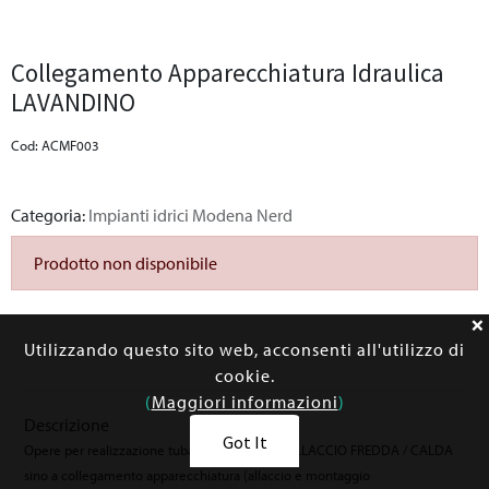
Collegamento Apparecchiatura Idraulica
LAVANDINO
Cod: ACMF003
Categoria:
Impianti idrici Modena Nerd
Prodotto non disponibile
Utilizzando questo sito web, acconsenti all'utilizzo di
cookie.
(
Maggiori informazioni
)
Descrizione
Got It
Opere per realizzazione tubazione da Punto ALLACCIO FREDDA / CALDA
sino a collegamento apparecchiatura (allaccio e montaggio