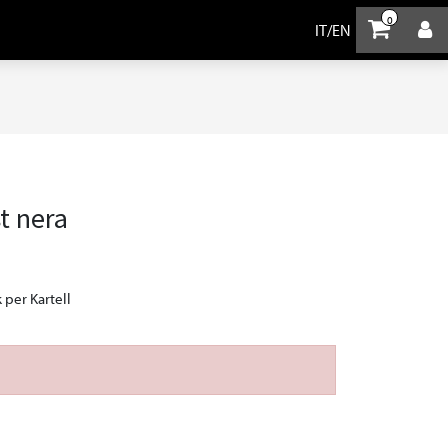
0
IT
/
EN
t nera
 per Kartell