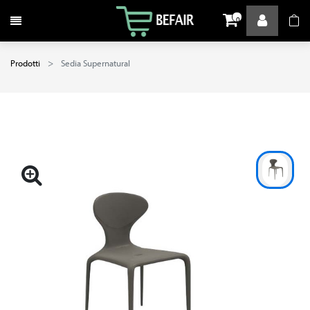
Attiva / disattiva la navigazione
0
Prodotti
Sedia Supernatural