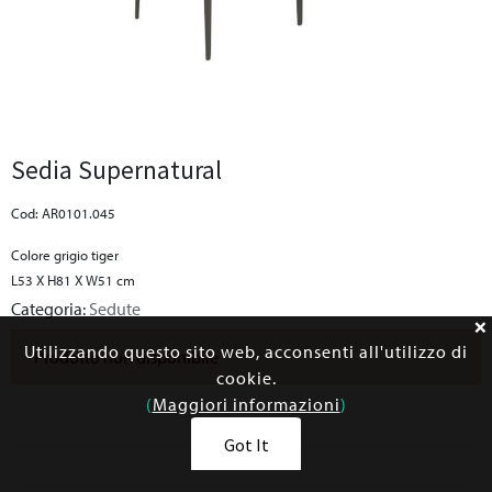
Sedia Supernatural
Cod: AR0101.045
Colore grigio tiger
L53 X H81 X W51 cm
Categoria:
Sedute
Utilizzando questo sito web, acconsenti all'utilizzo di
Prodotto non disponibile
cookie.
(
Maggiori informazioni
)
Got It