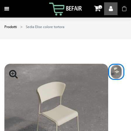
Attiva / disattiva la navigazione
0
Prodotti
Sedia Elise colore tortora