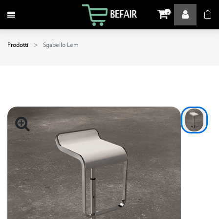
Attiva / disattiva la navigazione
0
Prodotti
Sgabello Lem