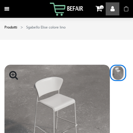
Attiva / disattiva la navigazione
0
Prodotti
Sgabello Elise colore lino