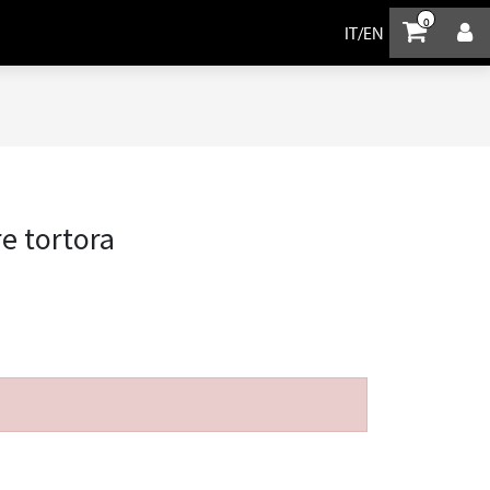
0
IT
/
EN
re tortora