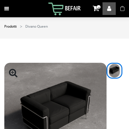
Attiva / disattiva la navigazione
0
Prodotti
Divano Queen