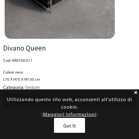
Divano Queen
Cod: AR0106.011
Colore nero
L70 X H70 X W130 cm
Categoria:
Sedute
Utilizzando questo sito web, acconsenti all'utilizzo di
Prodotto non disponibile
cookie.
(
Maggiori informazioni
)
Got It