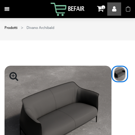
Attiva / disattiva la navigazione
0
Prodotti
Divano Archibald