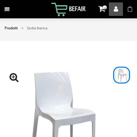
Attiva / disattiva la navigazione
0
Prodotti
Sedia bianca