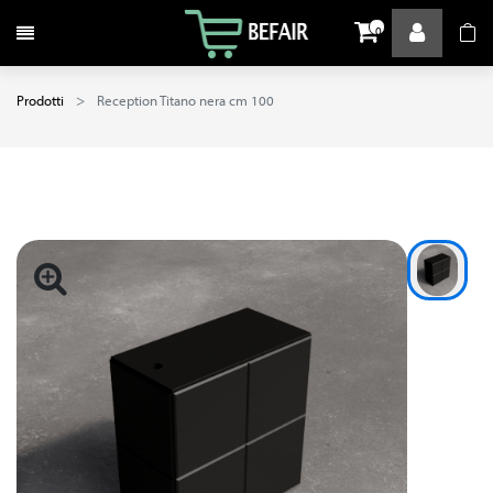
Attiva / disattiva la navigazione
0
Prodotti
Reception Titano nera cm 100