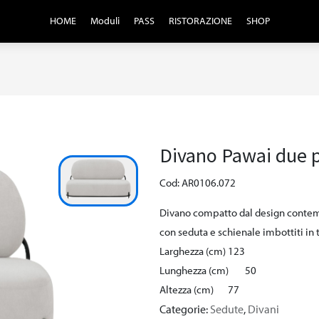
HOME
Moduli
PASS
RISTORAZIONE
SHOP
Divano Pawai due p
Cod: AR0106.072
Divano compatto dal design contem
con seduta e schienale imbottiti in 
Larghezza (cm)
123
Lunghezza (cm)
50
Altezza (cm)
77
Categorie:
Sedute
,
Divani