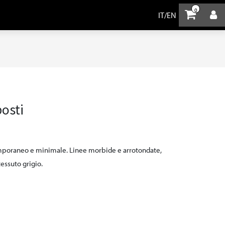
0
IT
/
EN
osti
poraneo e minimale. Linee morbide e arrotondate,
tessuto grigio.