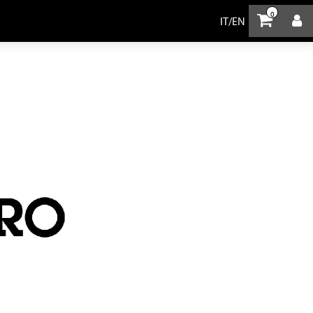
0
IT
/
EN