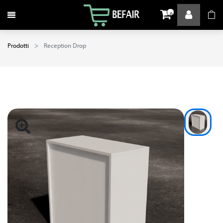
Attiva / disattiva la navigazione
0
Prodotti
Reception Drop