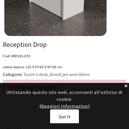
Reception Drop
Cod: AR0305.070
colore bianco, L50 X H100 X W100 cm
Categorie:
Tavoli e desk
,
Arredi per aree libere
Prodotto non disponibile
Utilizzando questo sito web, acconsenti all'utilizzo di
cookie.
(
Maggiori informazioni
)
Got It