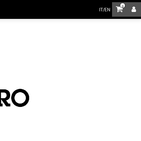
0
IT
/
EN