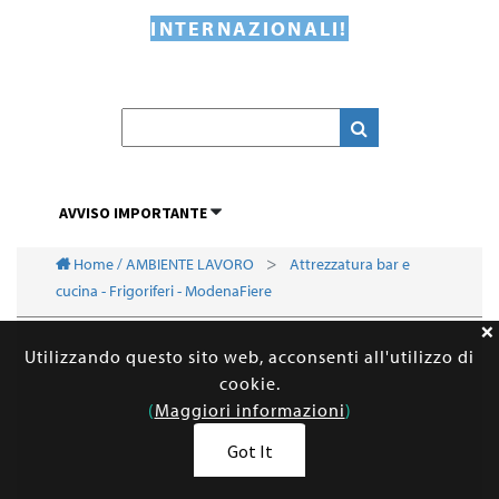
INTERNAZIONALI!
AVVISO IMPORTANTE
Home / AMBIENTE LAVORO
Attrezzatura bar e
cucina - Frigoriferi - ModenaFiere
Utilizzando questo sito web, acconsenti all'utilizzo di
cookie.
(
Maggiori informazioni
)
Got It