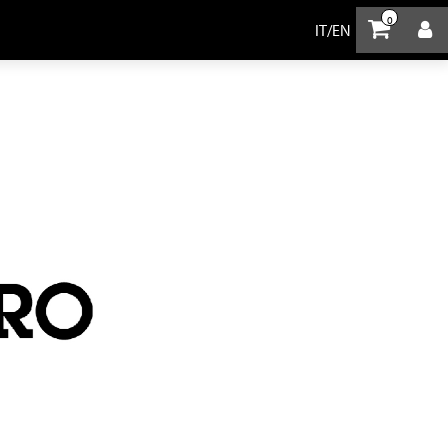
0
IT
/
EN