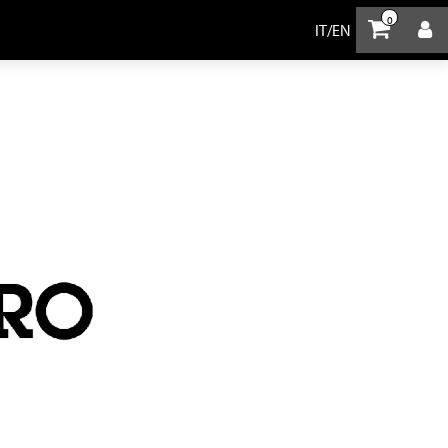
0
IT
/
EN